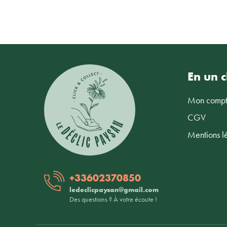
En un cl
Mon comp
CGV
Mentions l
+33602370850
ledeclicpaysan@gmail.com
Des questions ? À votre écoute !